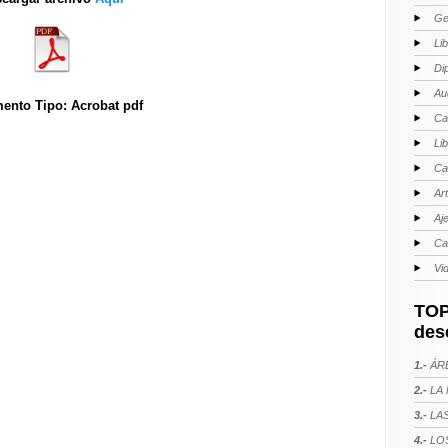
Ge
Li
Di
Au
ento Tipo: Acrobat pdf
Ca
Li
Ca
Ar
Aj
Ca
Vi
TOP
des
1.-
ÁRE
2.-
LA 
3.-
LAS
4.-
LOS