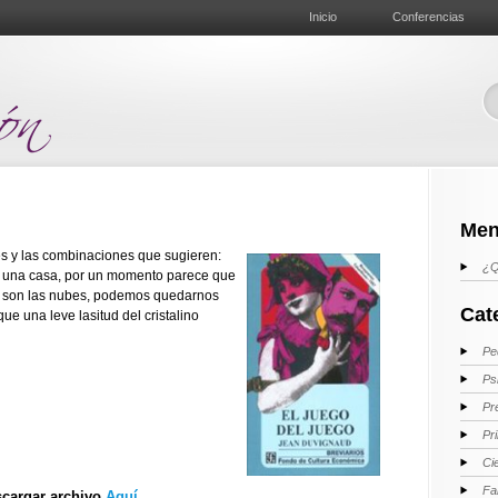
Inicio
Conferencias
Men
 y las combinaciones que sugieren:
¿Q
de una casa, por un momento parece que
o son las nubes, podemos quedarnos
Cat
e una leve lasitud del cristalino
Pe
Ps
Pr
Pr
Ci
Fa
cargar archivo
Aquí