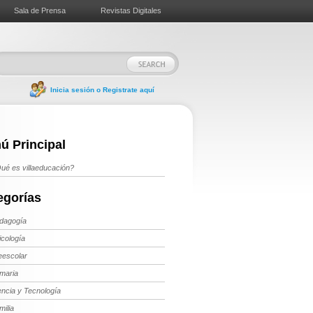
Sala de Prensa
Revistas Digitales
Inicia sesión o Registrate aquí
ú Principal
ué es villaeducación?
egorías
dagogía
icología
eescolar
imaria
encia y Tecnología
milia