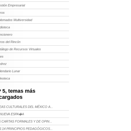
stión Empresarial
bros
plomados Multiversidad
dioteca
ncionero
bros del Rincón
tálogo de Recursos Virtuales
tes
edrez
lendario Lunar
deoteca
 5, temas más
cargados
AS CULTURALES DEL MÉXICO A...
NUEVA ESPA�A
 CARTAS FORMALES Y DE OPIN...
 14 PRINCIPIOS PEDAGÓGICOS...