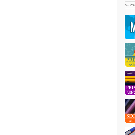
5.-
VIA