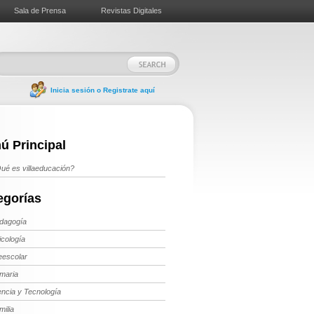
Sala de Prensa
Revistas Digitales
Inicia sesión o Registrate aquí
ú Principal
ué es villaeducación?
egorías
dagogía
icología
eescolar
imaria
encia y Tecnología
milia