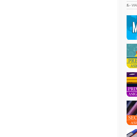
5.-
VIA