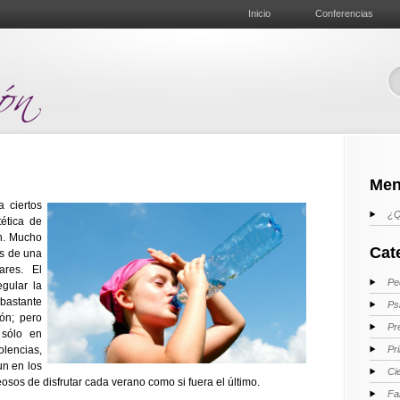
Inicio
Conferencias
Men
a ciertos
¿Q
ética de
ón. Mucho
Cat
os de una
ares. El
Pe
gular la
bastante
Ps
ón; pero
Pr
 sólo en
lencias,
Pr
un en los
Ci
sos de disfrutar cada verano como si fuera el último.
Fa