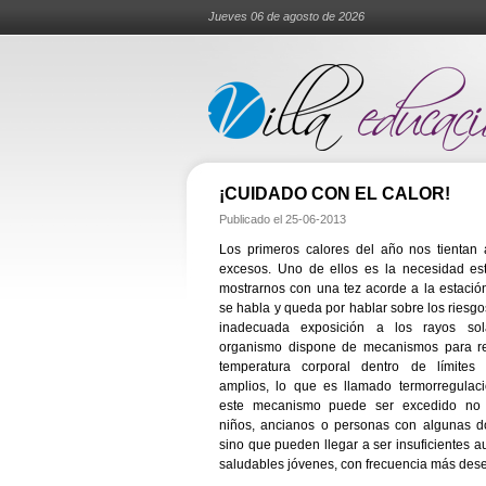
Jueves 06 de agosto de 2026
¡CUIDADO CON EL CALOR!
Publicado el
25-06-2013
Los primeros calores del año nos tientan 
excesos. Uno de ellos es la necesidad est
mostrarnos con una tez acorde a la estaci
se habla y queda por hablar sobre los riesg
inadecuada exposición a los rayos sol
organismo dispone de mecanismos para re
temperatura corporal dentro de límites 
amplios, lo que es llamado termorregulaci
este mecanismo puede ser excedido no
niños, ancianos o personas con algunas do
sino que pueden llegar a ser insuficientes a
saludables jóvenes, con frecuencia más deseo