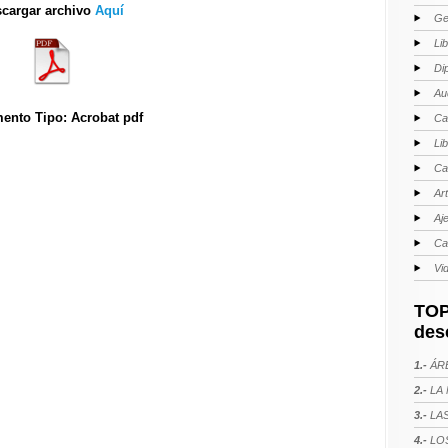
cargar archivo
Aquí
Ge
Li
Di
Au
ento Tipo: Acrobat pdf
Ca
Li
Ca
Ar
Aj
Ca
Vi
TOP
des
1.-
ÁRE
2.-
LA 
3.-
LAS
4.-
LOS