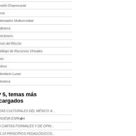
stión Empresarial
bros
plomados Multiversidad
dioteca
ncionero
bros del Rincón
tálogo de Recursos Virtuales
tes
edrez
lendario Lunar
deoteca
 5, temas más
cargados
AS CULTURALES DEL MÉXICO A...
NUEVA ESPA�A
 CARTAS FORMALES Y DE OPIN...
 14 PRINCIPIOS PEDAGÓGICOS...